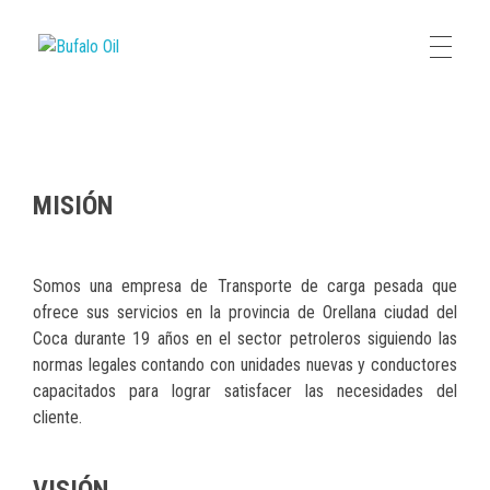
Bufalo Oil
Empresa de Transporte de Carga Pesada
MISIÓN
Somos una empresa de Transporte de carga pesada que
ofrece sus servicios en la
provincia de Orellana
ciudad del
Coca
durante
19 años en el sector petrolero
s siguiendo
las
normas legales
contando con
unidades
nuevas y conductores
capacitados para lograr
satisfacer
las n
ece
sidades del
cliente.